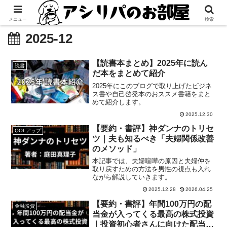
メニュー
検索
2025-12
【読書本まとめ】2025年に読ん
読書
だ本をまとめて紹介
2025年にこのブログで取り上げたビジネ
ス書や自己啓発本のおススメ書籍をまと
めて紹介します。
2025.12.30
【要約・書評】神ダンナのトリセ
QOLアップ
ツ｜夫も知るべき「夫婦関係改善
のメソッド」
本記事では、夫婦喧嘩の原因と夫婦仲を
取り戻すための方法を男性の視点も入れ
ながら解説していきます。
2025.12.28
2026.04.25
【要約・書評】年間100万円の配
金融投資
当金が入ってくる最高の株式投資
｜投資初心者さんに向けた配当株