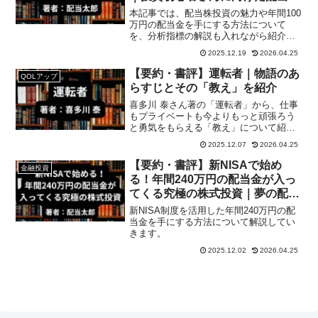
投資の入門書
本記事では、配当株投資の魅力や年間100
万円の配当金を手にする方法について
を、分析指標の解説も入れながら紹介し
ていきます。
2025.12.19
2026.04.25
【要約・書評】運転者｜物語のあ
QOLアップ
らすじとその「教え」を紹介
喜多川 泰さん著の「運転者」から、仕事
もプライベートも今よりもっと頑張ろう
と勇気をもらえる「教え」について紹介
していきます。
2025.12.07
2026.04.25
【要約・書評】新NISAで始め
金融投資
る！年間240万円の配当金が入っ
てくる究極の株式投資｜夢の配当
金生活の目指し方
新NISA制度を活用した年間240万円の配
当金を手にする方法について解説してい
きます。
2025.12.02
2026.04.25