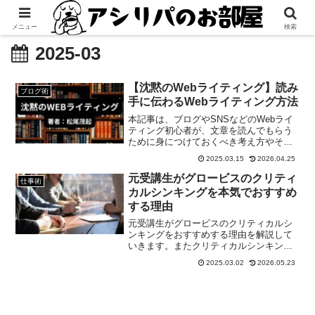
メニュー
検索
2025-03
【沈黙のWebライティング】読み
ブログ術
手に伝わるWebライティング方法
本記事は、ブログやSNSなどのWebライ
ティング初心者が、文章を読んでもらう
ために身につけておくべき考え方やその
実践方法についてを解説します。SEOと
2025.03.15
2026.04.25
は何か？、またSEOの本質的な考え方に
ついてを知ることができます。
元受講生がグロービスのクリティ
仕事術
カルシンキングを本気でおすすめ
する理由
元受講生がグロービスのクリティカルシ
ンキングをおすすめする理由を解説して
いきます。またクリティカルシンキング
とは何か？や、講義1回目と2回目を受け
2025.03.02
2026.05.23
た体験レポートのお話しも併せてしてい
きます。